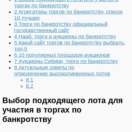
торгах по банкротству
2
Агрегаторы торгов по банкротству, список
10 лучших
3
Торги по банкротству официальный
государственный сайт
4
Нааб: торги и аукционы по банкротству
5
Какой сайт торгов по банкротству выбрать:
топ-5
6
10 популярных площадок-аукционов
7
Аукционы Сибири, торги по банкротству
8
Актуальные советы по
определению высоколиквидных лотов
8.1
8.2
Выбор подходящего лота для
участия в торгах по
банкротству