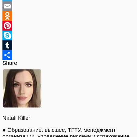
Telegram
Email
Odnoklassniki
Pinterest
Skype
Tumblr
Share
Отправить
Natali Killer
● Образование: высшее, ТГТУ, менеджмент
организации, управление рисками и страхование.