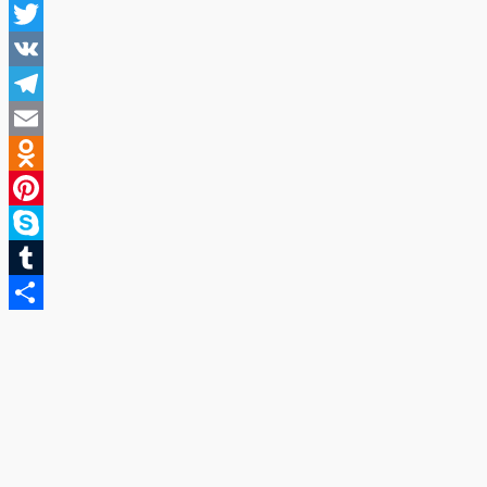
Facebook
Twitter
VK
Telegram
Email
Odnoklassniki
Pinterest
Skype
Tumblr
Отправить