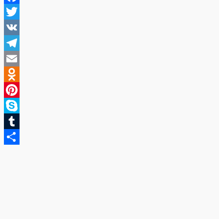
Facebook
Twitter
VK
Telegram
Email
Odnoklassniki
Pinterest
Skype
Tumblr
Отправить