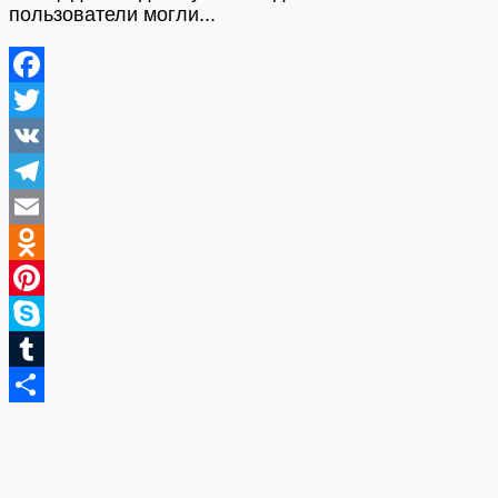
пользователи могли...
Facebook
Twitter
VK
Telegram
Email
Odnoklassniki
Pinterest
Skype
Tumblr
Отправить