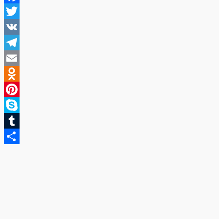
Facebook
Twitter
VK
Telegram
Email
Odnoklassniki
Pinterest
Skype
Tumblr
Отправить