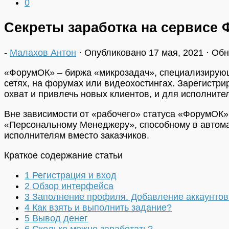
0
Секреты заработка на сервисе 
-
Малахов Антон
· Опубликовано
17 мая, 2021
· Об
«ФорумОК» – биржа «микрозадач», специализирующа
сетях, на форумах или видеохостингах. Зарегистр
охват и привлечь новых клиентов, и для исполните
Вне зависимости от «рабочего» статуса «ФорумОК»
«Персональному Менеджеру», способному в автома
исполнителям вместо заказчиков.
Краткое содержание статьи
1
Регистрация и вход
2
Обзор интерфейса
3
Заполнение профиля. Добавление аккаунтов 
4
Как взять и выполнить задание?
5
Вывод денег
6
Сколько можно заработать?