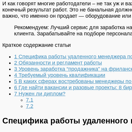
И как говорят многие работодатели – не так уж и 
конечный результат работ. Это не банальная должн
важно, что именно он продает — оборудование или 
Рекомендуем:
Лучший сервис для заработка н
клиента. Зарабатывайте на подборе персонала
Краткое содержание статьи
1
Специфика работы удаленного менеджера п
2
Обязанности и регламент работы
3
Уровень заработка “продажника” на фриланс
4
Требуемый уровень квалификации
5
В каких сферах востребованы менеджеры п
6
Где найти вакансии и разовые проекты: 8 би
7
Нужен ли диплом?
7.1
7.2
Специфика работы удаленного 