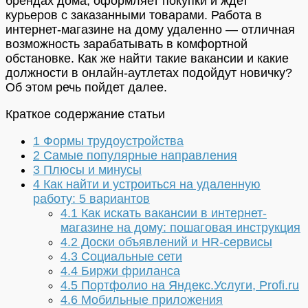
брендах дома, оформляет покупки и ждет
курьеров с заказанными товарами. Работа в
интернет-магазине на дому удаленно — отличная
возможность зарабатывать в комфортной
обстановке. Как же найти такие вакансии и какие
должности в онлайн-аутлетах подойдут новичку?
Об этом речь пойдет далее.
Краткое содержание статьи
1
Формы трудоустройства
2
Самые популярные направления
3
Плюсы и минусы
4
Как найти и устроиться на удаленную
работу: 5 вариантов
4.1
Как искать вакансии в интернет-
магазине на дому: пошаговая инструкция
4.2
Доски объявлений и HR-сервисы
4.3
Социальные сети
4.4
Биржи фриланса
4.5
Портфолио на Яндекс.Услуги, Profi.ru
4.6
Мобильные приложения