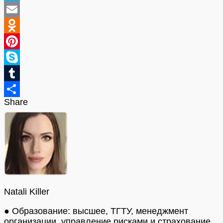
Telegram
Email
Odnoklassniki
Pinterest
Skype
Tumblr
Share
Отправить
Natali Killer
● Образование: высшее, ТГТУ, менеджмент
организации, управление рисками и страхование.