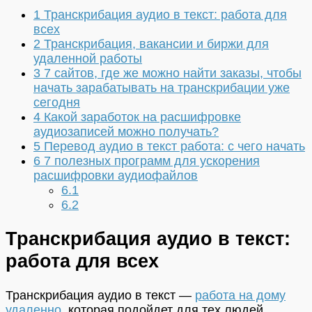
1
Транскрибация аудио в текст: работа для
всех
2
Транскрибация, вакансии и биржи для
удаленной работы
3
7 сайтов, где же можно найти заказы, чтобы
начать зарабатывать на транскрибации уже
сегодня
4
Какой заработок на расшифровке
аудиозаписей можно получать?
5
Перевод аудио в текст работа: с чего начать
6
7 полезных программ для ускорения
расшифровки аудиофайлов
6.1
6.2
Транскрибация аудио в текст:
работа для всех
Транскрибация аудио в текст —
работа на дому
удаленно
, которая подойдет для тех людей,