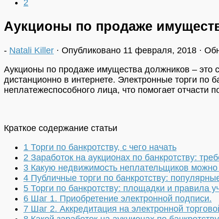
2
Аукционы по продаже имуществ
-
Natali Killer
· Опубликовано
11 февраля, 2018
· Об
Аукционы по продаже имущества должников – это с
дистанционно в интернете. Электронные торги по 
неплатежеспособного лица, что помогает отчасти п
Краткое содержание статьи
1
Торги по банкротству, с чего начать
2
Заработок на аукционах по банкротству: треб
3
Какую недвижимость неплательщиков можно 
4
Публичные торги по банкротству: популярны
5
Торги по банкротству: площадки и правила у
6
Шаг 1. Приобретение электронной подписи.
7
Шаг 2. Аккредитация на электронной торгово
8
Какой заработок на аукционах по банкротств