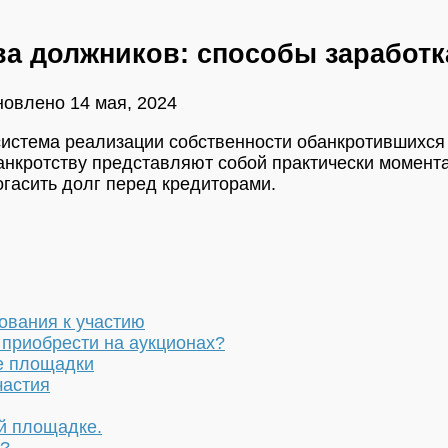
а должников: способы заработк
новлено
14 мая, 2024
истема реализации собственности обанкротившихся 
банкротству представляют собой практически моме
огасить долг перед кредиторами.
ования к участию
приобрести на аукционах?
е площадки
частия
й площадке.
у?