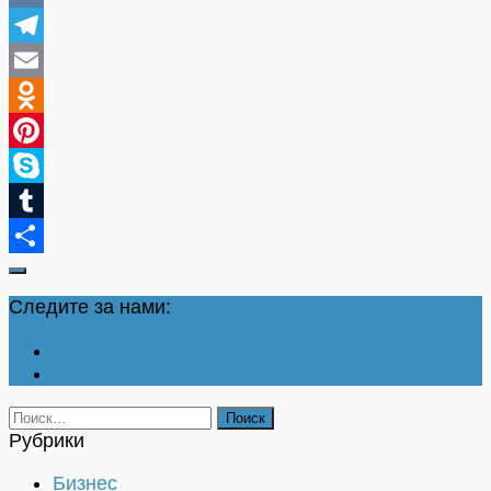
VK
Telegram
Email
Odnoklassniki
Pinterest
Skype
Tumblr
Отправить
Следите за нами:
Найти:
Рубрики
Бизнес