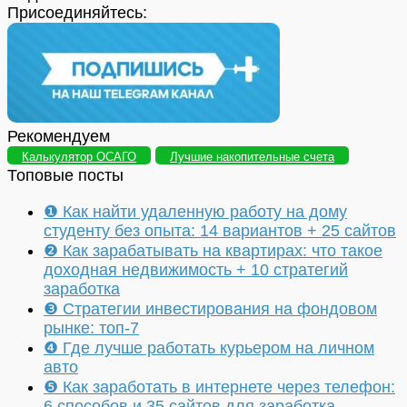
Присоединяйтесь:
Рекомендуем
Калькулятор ОСАГО
Лучшие накопительные счета
Топовые посты
❶ Как найти удаленную работу на дому
студенту без опыта: 14 вариантов + 25 сайтов
❷ Как зарабатывать на квартирах: что такое
доходная недвижимость + 10 стратегий
заработка
❸ Стратегии инвестирования на фондовом
рынке: топ-7
❹ Где лучше работать курьером на личном
авто
❺ Как заработать в интернете через телефон:
6 способов и 35 сайтов для заработка