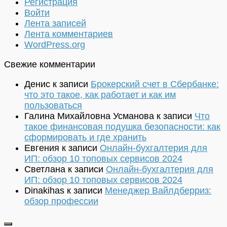
Регистрация
Войти
Лента записей
Лента комментариев
WordPress.org
Свежие комментарии
Денис
к записи
Брокерский счет в Сбербанке:
что это такое, как работает и как им
пользоваться
Галина Михайловна Усманова
к записи
Что
такое финансовая подушка безопасности: как
сформировать и где хранить
Евгения
к записи
Онлайн-бухгалтерия для
ИП: обзор 10 топовых сервисов 2024
Светлана
к записи
Онлайн-бухгалтерия для
ИП: обзор 10 топовых сервисов 2024
Dinakihas
к записи
Менеджер Вайлдберриз:
обзор профессии