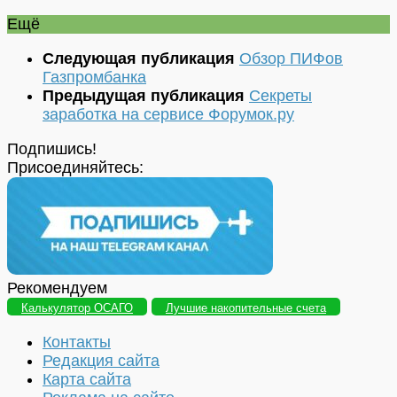
Ещё
Следующая публикация
Обзор ПИФов
Газпромбанка
Предыдущая публикация
Секреты
заработка на сервисе Форумок.ру
Подпишись!
Присоединяйтесь:
Рекомендуем
Калькулятор ОСАГО
Лучшие накопительные счета
Контакты
Редакция сайта
Карта сайта