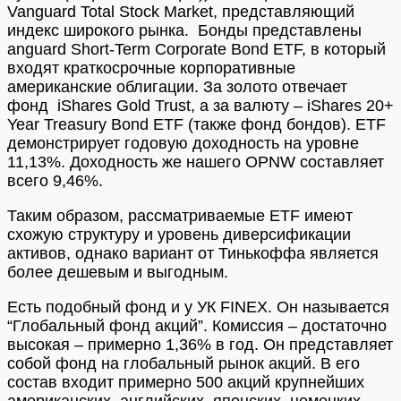
Vanguard Total Stock Market, представляющий
индекс широкого рынка. Бонды представлены
anguard Short-Term Corporate Bond ETF, в который
входят краткосрочные корпоративные
американские облигации. За золото отвечает
фонд iShares Gold Trust, а за валюту – iShares 20+
Year Treasury Bond ETF (также фонд бондов). ETF
демонстрирует годовую доходность на уровне
11,13%. Доходность же нашего OPNW составляет
всего 9,46%.
Таким образом, рассматриваемые ETF имеют
схожую структуру и уровень диверсификации
активов, однако вариант от Тинькоффа является
более дешевым и выгодным.
Есть подобный фонд и у УК FINEX. Он называется
“Глобальный фонд акций”. Комиссия – достаточно
высокая – примерно 1,36% в год. Он представляет
собой фонд на глобальный рынок акций. В его
состав входит примерно 500 акций крупнейших
американских, английских, японских, немецких