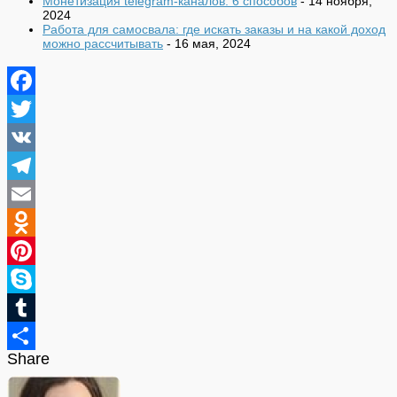
Монетизация telegram-каналов: 6 способов
- 14 ноября,
2024
Работа для самосвала: где искать заказы и на какой доход
можно рассчитывать
- 16 мая, 2024
Facebook
Twitter
VK
Telegram
Email
Odnoklassniki
Pinterest
Skype
Tumblr
Share
Отправить