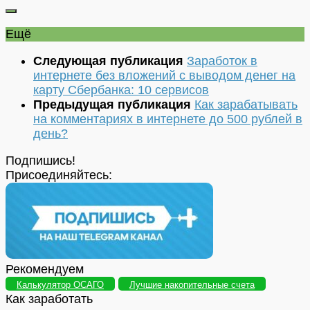
Ещё
Следующая публикация
Заработок в
интернете без вложений с выводом денег на
карту Сбербанка: 10 сервисов
Предыдущая публикация
Как зарабатывать
на комментариях в интернете до 500 рублей в
день?
Подпишись!
Присоединяйтесь:
Рекомендуем
Калькулятор ОСАГО
Лучшие накопительные счета
Как заработать