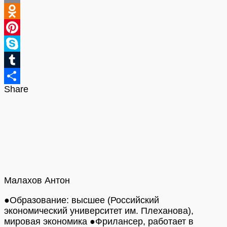
Email
Odnoklassniki
Pinterest
Skype
Tumblr
Share
Отправить
Малахов Антон
●Образование: высшее (Российский
экономический университет им. Плеханова),
мировая экономика ●Фрилансер, работает в