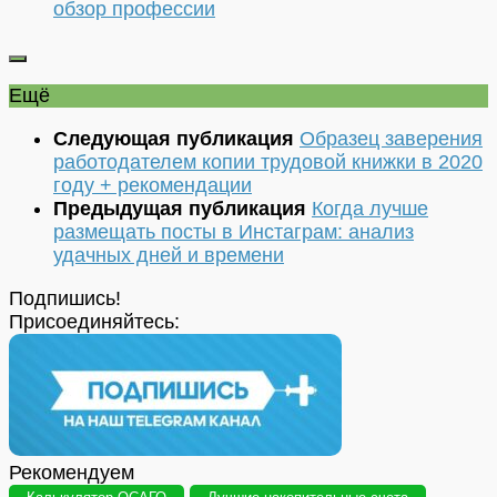
обзор профессии
Ещё
Следующая публикация
Образец заверения
работодателем копии трудовой книжки в 2020
году + рекомендации
Предыдущая публикация
Когда лучше
размещать посты в Инстаграм: анализ
удачных дней и времени
Подпишись!
Присоединяйтесь:
Рекомендуем