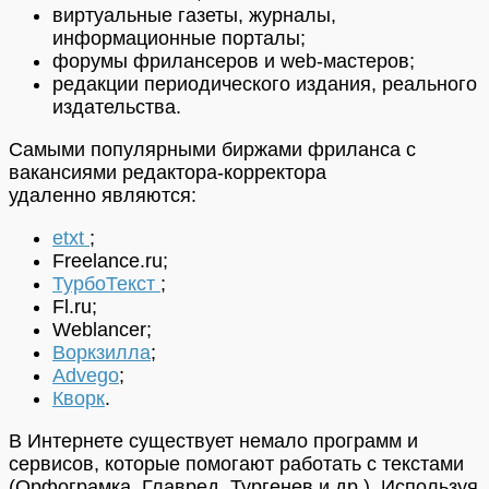
виртуальные газеты, журналы,
информационные порталы;
форумы фрилансеров и web-мастеров;
редакции периодического издания, реального
издательства.
Самыми популярными биржами фриланса с
вакансиями редактора-корректора
удаленно являются:
etxt
;
Freelance.ru;
ТурбоТекст
;
Fl.ru;
Weblancer;
Воркзилла
;
Advego
;
Кворк
.
В Интернете существует немало программ и
сервисов, которые помогают работать с текстами
(Орфограмка, Главред, Тургенев и др.). Используя