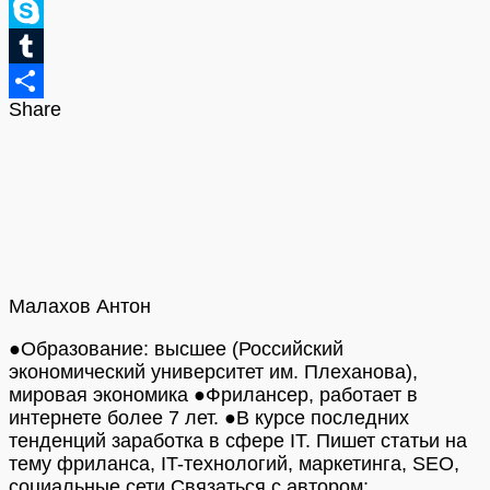
Pinterest
Skype
Tumblr
Share
Отправить
Малахов Антон
●Образование: высшее (Российский
экономический университет им. Плеханова),
мировая экономика ●Фрилансер, работает в
интернете более 7 лет. ●В курсе последних
тенденций заработка в сфере IT. Пишет статьи на
тему фриланса, IT-технологий, маркетинга, SEO,
социальные сети Связаться с автором: