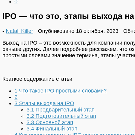
0
IPO — что это, этапы выхода на
-
Natali Killer
· Опубликовано
18 октября, 2023
· Обн
Выход на IPO – это возможность для компании полу
раньше других. Далее подробнее расскажем, что оз
простыми словами значение термина, этапы участ
Краткое содержание статьи
1
Что такое IPO простыми словами?
2
3
Этапы выхода на IPO
3.1
Предварительный этап
3.2
Подготовительный этап
3.3
Основной этап
3.4
Финальный этап
4
Как инвестировать в IPO частным инвестора