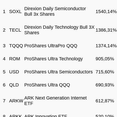
Direxion Daily Semiconductor
1
SOXL
1540,14%
Bull 3x Shares
Direxion Daily Technology Bull 3X
2
TECL
1386,31%
Shares
3
TQQQ
ProShares UltraPro QQQ
1374,14%
4
ROM
ProShares Ultra Technology
905,05%
5
USD
ProShares Ultra Semiconductors
715,60%
6
QLD
ProShares Ultra QQQ
690,93%
ARK Next Generation Internet
7
ARKW
612,87%
ETF
8
ARKK
ARK Innovation ETF
520,10%