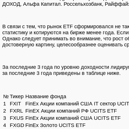
ДОХОД,
Альфа Капитал. Россельхозбанк, Райффайз
В связи с тем, что рынок ETF сформировался не та
статистику и котируются на бирже менее года. Есл
Однако следует принимать во внимание, что рост 
достоверную картину, целесообразнее оценивать ср
За последние 3 года по уровню доходности лидир
за последние 3 года приведены в таблице ниже.
№
Тикер
Название фонда
1
FXIT
FinEx Акции компаний США IT сектор UCI
2
FXRL
FinEX Акции компаний РФ UCITS ETF
3
FXUS
FinEx Акции компаний США UCITS ETF
4
FXGD
FinEx Золото UCITS ETF