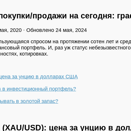
 покупки/продажи на сегодня: г
мая, 2020
· Обновлено
24 мая, 2024
льзующаяся спросом на протяжении сотен лет и сред
совый портфель. И, раз уж статус небезызвестного 
ностях, котировках.
цена за унцию в долларах США
в в инвестиционный портфель?
ывать в золотой запас?
 (XAU/USD): цена за унцию в д