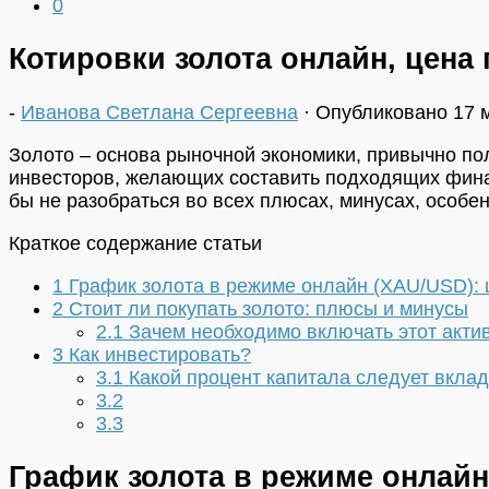
0
Котировки золота онлайн, цена
-
Иванова Светлана Сергеевна
· Опубликовано
17 
Золото – основа рыночной экономики, привычно по
инвесторов, желающих составить подходящих финан
бы не разобраться во всех плюсах, минусах, особен
Краткое содержание статьи
1
График золота в режиме онлайн (XAU/USD): 
2
Стоит ли покупать золото: плюсы и минусы
2.1
Зачем необходимо включать этот акти
3
Как инвестировать?
3.1
Какой процент капитала следует вклад
3.2
3.3
График золота в режиме онлайн