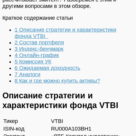
другими вопросами в этом обзоре.
Краткое содержание статьи
1
Описание стратегии и характеристики
фонда VTBI
2
Состав портфеля
3
Индекс-бенчмарк
4
Онлайн-график
5
Комиссия УК
6
Ожидаемая доходность
7
Аналоги
8
Как и где можно купить активы?
Описание стратегии и
характеристики фонда VTBI
Тикер
VTBI
ISIN-код
RU000A103BH1