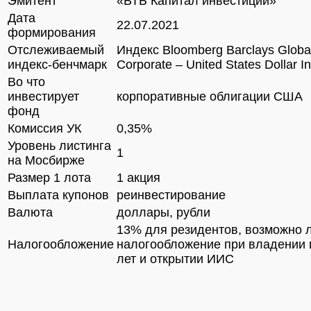
Эмитент
«ВТБ Капитал инвестиции»
Дата
22.07.2021
формирования
Отслеживаемый
Индекс Bloomberg Barclays Globa
индекс-бенчмарк
Corporate – United States Dollar I
Во что
инвестирует
корпоративные облигации США
фонд
Комиссия УК
0,35%
Уровень листинга
1
на Мосбирже
Размер 1 лота
1 акция
Выплата купонов
реинвестирование
Валюта
доллары, рубли
13% для резидентов, возможно 
Налогообложение
налогообложение при владении 
лет и открытии ИИС