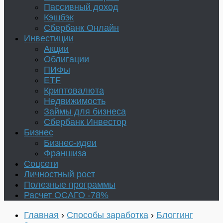
Пассивный доход
Кэшбэк
Сбербанк Онлайн
Инвестиции
Акции
Облигации
ПИФы
ETF
Криптовалюта
Недвижимость
Займы для бизнеса
Сбербанк Инвестор
Бизнес
Бизнес-идеи
Франшиза
Соцсети
Личностный рост
Полезные программы
Расчет ОСАГО -78%
Главная
›
Способы заработка
›
Блоггинг