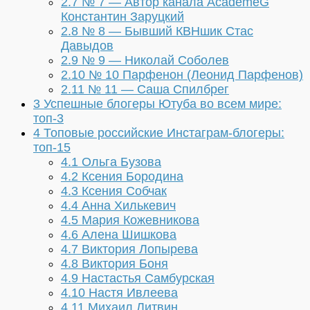
2.7
№ 7 — Автор канала AcademeG
Константин Заруцкий
2.8
№ 8 — Бывший КВНшик Стас
Давыдов
2.9
№ 9 — Николай Соболев
2.10
№ 10 Парфенон (Леонид Парфенов)
2.11
№ 11 — Саша Спилбрег
3
Успешные блогеры Ютуба во всем мире:
топ-3
4
Топовые российские Инстаграм-блогеры:
топ-15
4.1
Ольга Бузова
4.2
Ксения Бородина
4.3
Ксения Собчак
4.4
Анна Хилькевич
4.5
Мария Кожевникова
4.6
Алена Шишкова
4.7
Виктория Лопырева
4.8
Виктория Боня
4.9
Настастья Самбурская
4.10
Настя Ивлеева
4.11
Михаил Литвин