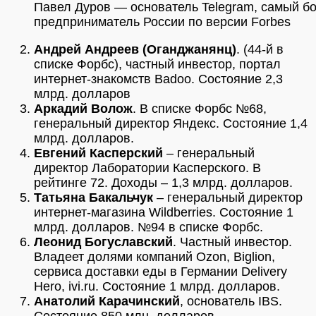
Павел Дуров — основатель Telegram, самый бо
предприниматель России по версии Forbes
Андрей Андреев (Оганджанянц)
. (44-й в
списке Форбс), частный инвестор, портал
интернет-знакомств Badoo. Состояние 2,3
млрд. долларов
Аркадий Волож
. В списке Форбс №68,
генеральный директор Яндекс. Состояние 1,4
млрд. долларов.
Евгений Касперский
– генеральный
директор Лаборатории Касперского. В
рейтинге 72. Доходы – 1,3 млрд. долларов.
Татьяна Бакальчук
– генеральный директор
интернет-магазина Wildberries. Состояние 1
млрд. долларов. №94 в списке Форбс.
Леонид Богуславский
. Частный инвестор.
Владеет долями компаний Ozon, Biglion,
сервиса доставки еды в Германии Delivery
Hero, ivi.ru. Состояние 1 млрд. долларов.
Анатолий Карачинский
, основатель IBS.
Состояние 850 млн. долларов.