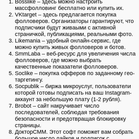
Bosslike – здесь можно настроить
массфолловинг бесплатно или купить их.
VKtarget – здесь предлагается покупка
фолловеров. Организаторы гарантируют, что
подписчики будут живаыми с активной
страничкой, публикациями, реальными фото.
Likemania – удобный онлайн-сервис, где
можно купить живых фолловеров и ботов.
SmmLaba – веб-ресурс для увеличения числа
фолловеров, где можно выбрать
качественные показатели фолловеров.
Soclike – покупка офферов по заданному гео-
таргетингу.
Socpublik – биржа микроуслуг, пользователи
которой готовы подписать на ваш Instagram-
аккаунт за небольшую плату (1-2 рубля).
Brobot – сайт накручивает число
последователей, соблюдая требования
безопасности и предотвращая блокировку
страницы.
ДокторСММ. Этот софт поможет вам собрать
большое число лайков и подписок с