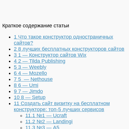
Краткое содержание статьи
1
Что такое конструктор одностраничных
сайтов?
2
8 лучших бесплатных конструкторов сайтов
3
1 — Конструктор сайтов Wix
4
2 — Tilda Publishing
5
3 — Weebly
6
4 — Mozello
7
5 — Nethouse
8
6 — Umi
9
7 — Jimdo
10
8 — Setup
11
Создать сайт визитку на бесплатном
конструкторе: топ-5 лучших сервисов
11.1
№1 — Ucraft
11.2
№2 — Landingi
11.3
№3 — А5