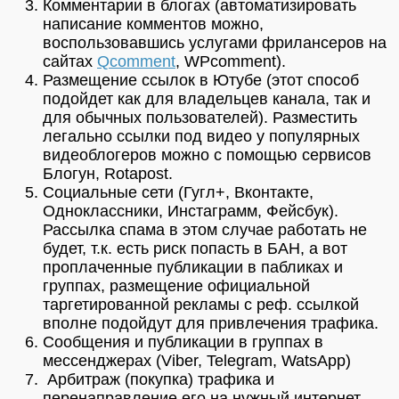
Комментарии в блогах (автоматизировать
написание комментов можно,
воспользовавшись услугами фрилансеров на
сайтах
Qcomment
, WPcomment).
Размещение ссылок в Ютубе (этот способ
подойдет как для владельцев канала, так и
для обычных пользователей). Разместить
легально ссылки под видео у популярных
видеоблогеров можно с помощью сервисов
Блогун, Rotapost.
Социальные сети (Гугл+, Вконтакте,
Одноклассники, Инстаграмм, Фейсбук).
Рассылка спама в этом случае работать не
будет, т.к. есть риск попасть в БАН, а вот
проплаченные публикации в пабликах и
группах, размещение официальной
таргетированной рекламы с реф. ссылкой
вполне подойдут для привлечения трафика.
Сообщения и публикации в группах в
мессенджерах (Viber, Telegram, WatsApp)
Арбитраж (покупка) трафика и
перенаправление его на нужный интернет-