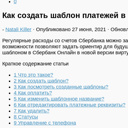
0
Как создать шаблон платежей в
-
Natali Killer
· Опубликовано
27 июня, 2021
· Обнов
Регулярные расходы со счетов Сбербанка можно за
возможности позволяют задать ориентир для будущ
шаблоном в Сбербанк Онлайн в новой версии вирт
Краткое содержание статьи
1
Что это такое?
2
Как создать шаблон?
3
Как посмотреть созданные шаблоны?
4
Как оплатить?
5
Как изменить шаблонное название?
6
Как отредактировать платежные реквизиты?
7
Как удалить?
8
Статусы
9
Управление с телефона