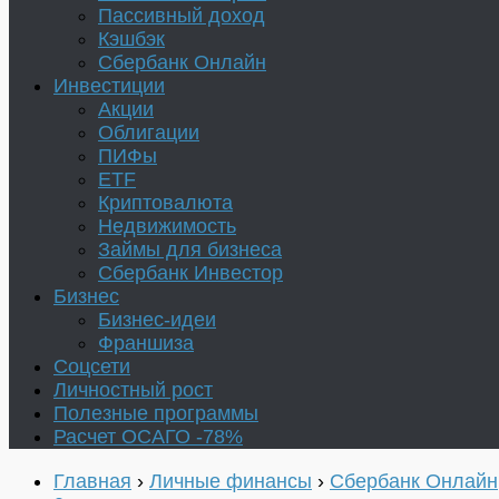
Пассивный доход
Кэшбэк
Сбербанк Онлайн
Инвестиции
Акции
Облигации
ПИФы
ETF
Криптовалюта
Недвижимость
Займы для бизнеса
Сбербанк Инвестор
Бизнес
Бизнес-идеи
Франшиза
Соцсети
Личностный рост
Полезные программы
Расчет ОСАГО -78%
Главная
›
Личные финансы
›
Сбербанк Онлайн