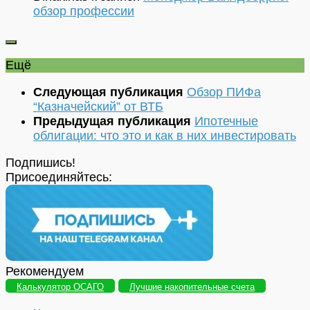
обзор профессии
Ещё
Следующая публикация
Обзор ПИФа
“Казначейский” от ВТБ
Предыдущая публикация
Ипотечные
облигации: что это и как в них инвестировать
Подпишись!
Присоединяйтесь:
Рекомендуем
Калькулятор ОСАГО
Лучшие накопительные счета