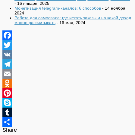
- 16 января, 2025
Монетизация telegram-каналов: 6 способов
- 14 ноября,
2024
Работа для самосвала: где искать заказы и на какой доход
можно рассчитывать
- 16 мая, 2024
Facebook
Twitter
VK
Telegram
Email
Odnoklassniki
Pinterest
Skype
Tumblr
Share
Отправить