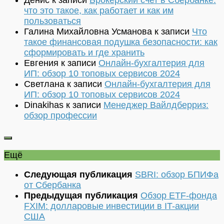
Денис
к записи
Брокерский счет в Сбербанке:
что это такое, как работает и как им
пользоваться
Галина Михайловна Усманова
к записи
Что
такое финансовая подушка безопасности: как
сформировать и где хранить
Евгения
к записи
Онлайн-бухгалтерия для
ИП: обзор 10 топовых сервисов 2024
Светлана
к записи
Онлайн-бухгалтерия для
ИП: обзор 10 топовых сервисов 2024
Dinakihas
к записи
Менеджер Вайлдберриз:
обзор профессии
Ещё
Следующая публикация
SBRI: обзор БПИФа
от Сбербанка
Предыдущая публикация
Обзор ETF-фонда
FXIM: долларовые инвестиции в IT-акции
США