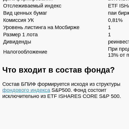
Отслеживаемый индекс
ETF IS
Вид ценных бумаг
паи бир
Комиссия УК
0,81%
Уровень листинга на Мосбирже
1
Размер 1 лота
1
Дивиденды
реинвес
При про
Налогообложение
13% от 
Что входит в состав фонда?
Состав БПИФ формируется исходя из структуры
фондового индекса
S&P500. Фонд состоит
исключительно из ETF ISHARES CORE S&P 500.