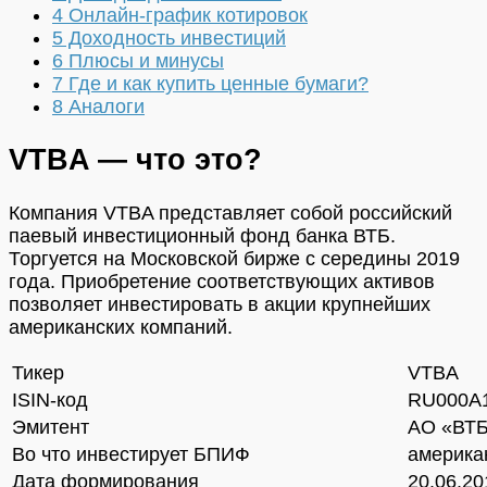
4
Онлайн-график котировок
5
Доходность инвестиций
6
Плюсы и минусы
7
Где и как купить ценные бумаги?
8
Аналоги
VTBA — что это?
Компания VTBA представляет собой российский
паевый инвестиционный фонд банка ВТБ.
Торгуется на Московской бирже с середины 2019
года. Приобретение соответствующих активов
позволяет инвестировать в акции крупнейших
американских компаний.
Тикер
VTBA
ISIN-код
RU000A
Эмитент
АО «ВТБ
Во что инвестирует БПИФ
америка
Дата формирования
20.06.20