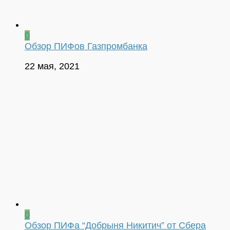
0
Обзор ПИФов Газпромбанка
22 мая, 2021
0
Обзор ПИФа “Добрыня Никитич” от Сбера