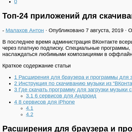
0
Топ-24 приложений для скачива
-
Малахов Антон
· Опубликовано
7 августа, 2019
· 
В последнее время администрация ВКонтакте всерь
через платную подписку. Специальные программы, 
наслаждаться любимыми композициями в оффлайн
Краткое содержание статьи
1
Расширения для браузера и программы для за
2
Инструкция по скачиванию музыки из “ВКонта
3
Где скачать программу для загрузки музыки 
3.1
6 сервисов для Андроид
4
8 сервисов для iPhone
4.1
4.2
Расширения для браузера и про