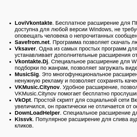
LoviVkontakte
. Бесплатное расширение для П
доступна для любой версии Windows, не требу
оповещать человека о непрочитанных сообщен
Savefrom.net
. Программа позволяет скачать л
Vksaver
. Одна из самых простых программ для
устанавливает дополнительные расширения от
Vkontakte.Dj
. Специальное расширение для Wi
подборки по жанрам, позволяет загружать вид
MusicSig
. Это многофункциональное расшире
ненужную рекламу и позволяет сохранять кач
VKMusic.Citynov
. Удобное расширение, позвол
VKMusic.Citynov помогает бесплатно прослуш
VkOpt
. Простой скрипт для социальной сети В
увеличился, он практически не отличается от
DownLoadHelper
. Специальное расширение дл
Kissvk
. Популярное расширение для слива ауд
кликов.