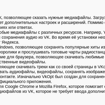
К, позволяющее сказать нужные медиафайлы. Загруз
ет дополнительных настроек и расширений. Помимо 
иях или ответах.
юбые медиафайлы с различных ресурсов. Наприер, Y
 сохранения аудио из VK. Во время её установки нео
 Яндекса.
ndows, позволяющее сохранять популярные хиты из 
еоролики и прослушивать топовые чарты радиостанц
ние для браузера, позволяющее скачивать любимые 
ественные видеофайлы.
яющее скачивать треки как со своей страницы в VKon
ивать аудиофайлы, видеофайлы, сохранять изображе
контакте. Изначально VkOpt был создан для сохране
 официального приложения.
я Coogle Chrome и Mozilla Firefox, которое помогае
иофайлов из VK, которое не требует ввода дополни