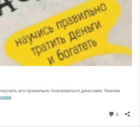
 научить его правильно пользоваться деньгами. Умение
Лучшие
далее
книги
по
коммента
0
финансовой
грамотности
для
взрослых