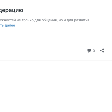
одерацию
жностей не только для общения, но и для развития
Как
ть далее
включить
комментарии
в
telegram
коммента
0
канале,
создать
группу
и
настроить
модерацию