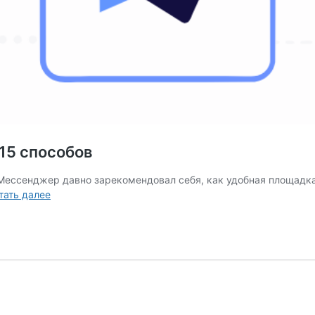
 15 способов
. Мессенджер давно зарекомендовал себя, как удобная площадка
Как
тать далее
набрать
подписчиков
в
Telegram:
15
способов