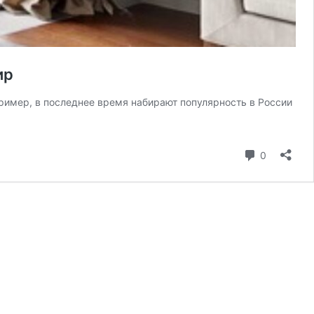
ир
пример, в последнее время набирают популярность в России
коммента
0