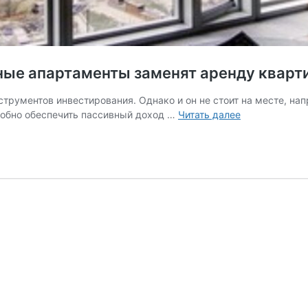
дные апартаменты заменят аренду кварт
трументов инвестирования. Однако и он не стоит на месте, на
Инвестиции
собно обеспечить пассивный доход …
Читать далее
в
апарт-
отели:
как
доходные
апартаменты
заменят
аренду
квартир