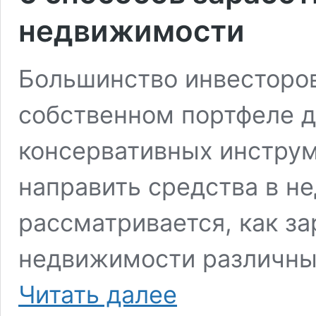
недвижимости
Большинство инвесторов
собственном портфеле д
консервативных инструме
направить средства в н
рассматривается, как з
недвижимости различным
6
Читать далее
способов
заработка